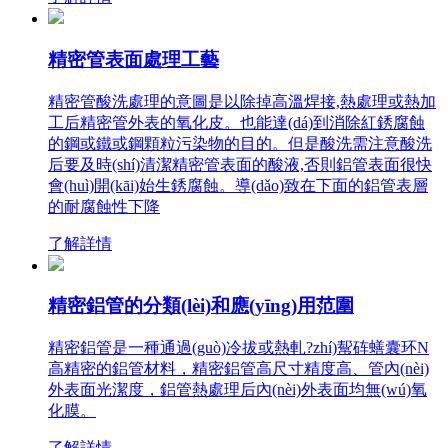
精密管表面處理工藝
精密管酸洗處理的意圖是以除掉高溫焊接,熱處理或熱加
工后精密管外表的氧化皮。也能達(dá)到消除紅銹腐蝕
的鋼或鐵或鋼顆粒污染物的目的。但是酸洗需注意酸洗
后要及時(shí)清潔精密管表面的酸液,否則鋁管表面很快
會(huì)開(kāi)始生銹腐蝕。導(dǎo)致在下面的鋁管表層
的耐腐蝕性下降
了解詳情
精密鋁管的分類(lèi)和應(yīng)用范圍
精密鋁管是一種通過(guò)冷拔或熱軋?zhí)幚砗蟮囊环N
高精密的鋁管材料，精密鋁管高尺寸精度高、管內(nèi)
外表面光潔度，鋁管熱處理后內(nèi)外表面均無(wú)氧
化膜。
了解詳情