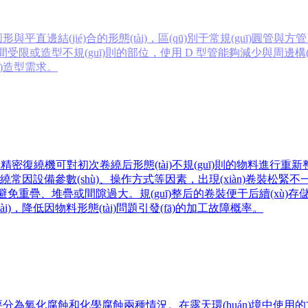
與平直邊結(jié)合的形態(tài)，區(qū)別于常規(guī)圓管與方管，在建
。在一些空間受限或造型不規(guī)則的部位，使用 D 型管能夠減少與周邊構
型需求。
排布狀態(tài) 精密復繞機可對初次卷繞后形態(tài)不規(guī)則的物料
繞常因設備參數(shù)、操作方式等因素，出現(xiàn)卷裝松緊
，避免重疊、堆疊或間隙過大。規(guī)整后的卷裝便于后續(
i)，降低因物料形態(tài)問題引發(fā)的加工故障概率。
為氧化腐蝕和化學腐蝕兩種情況。在露天環(huán)境中使用的方管