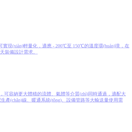
(xiàn)輕量化，適應 - 200℃至 150℃的溫度環(huán)境，在
裝備設計需求。
)，可容納更大體積的流體、氣體等介質(zhì)同時通過，適配大
配生產(chǎn)線、暖通系統(tǒng)、設備管路等大輸送量使用需